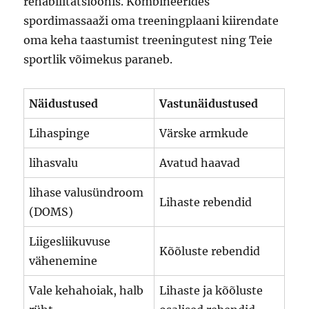
rehabilitatsioonis. Kombineerides
spordimassaaži oma treeningplaani kiirendate
oma keha taastumist treeningutest ning Teie
sportlik võimekus paraneb.
Näidustused
Vastunäidustused
Lihaspinge
Värske armkude
lihasvalu
Avatud haavad
lihase valusündroom
Lihaste rebendid
(DOMS)
Liigesliikuvuse
Kõõluste rebendid
vähenemine
Vale kehahoiak, halb
Lihaste ja kõõluste