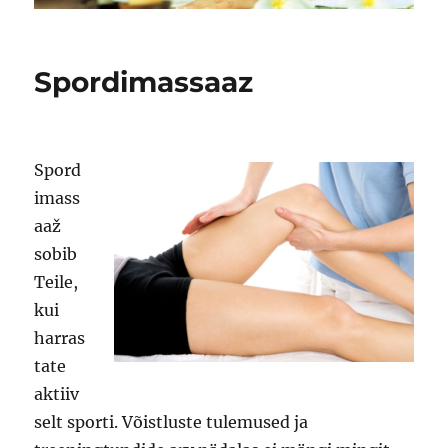
Spordimassaaz
Spord
imass
aaž
sobib
Teile,
kui
harras
tate
aktiiv
selt sporti. Võistluste tulemused ja