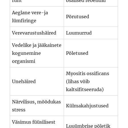
rüht
osalised rebendid
Aeglane vere-ja
Põrutused
lümfiringe
Verevarustushäired
Luumurrud
Vedelike ja jääkainete
kogunemine
Põletused
organismi
Myositis ossificans
Unehäired
(lihas võib
kaltsifitseeruda)
Närvilisus, mõõdukas
Külmakahjustused
stress
Väsimus füüsilisest
Luuümbrise põletik