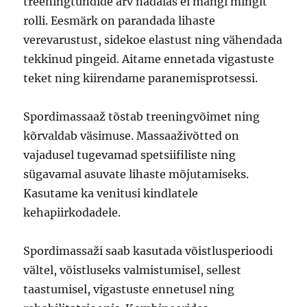
treeningtundide arv nädalas ei mängi mingit
rolli. Eesmärk on parandada lihaste
verevarustust, sidekoe elastust ning vähendada
tekkinud pingeid. Aitame ennetada vigastuste
teket ning kiirendame paranemisprotsessi.
Spordimassaaž tõstab treeningvõimet ning
kõrvaldab väsimuse. Massaaživõtted on
vajadusel tugevamad spetsiifiliste ning
sügavamal asuvate lihaste mõjutamiseks.
Kasutame ka venitusi kindlatele
kehapiirkodadele.
Spordimassaži saab kasutada võistlusperioodi
vältel, võistluseks valmistumisel, sellest
taastumisel, vigastuste ennetusel ning