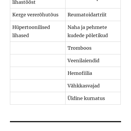
lihastööst
Kerge vererõhutõus
Reumatoidartriit
Hüpertoonilised
Naha ja pehmete
lihased
kudede põletikud
Tromboos
Veenilaiendid
Hemofiilia
Vähkkasvajad
Üldine kurnatus