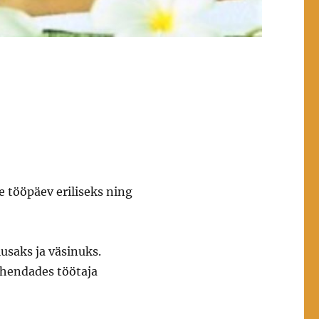
e tööpäev eriliseks ning
usaks ja väsinuks.
ähendades töötaja