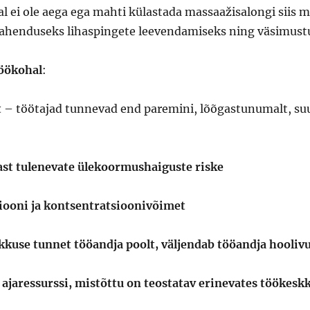
al ei ole aega ega mahti külastada massaažisalongi siis
 lahenduseks lihaspingete leevendamiseks ning väsimust
töökohal
:
t
– töötajad tunnevad end paremini, lõõgastunumalt, su
ast tulenevate ülekoormushaiguste riske
siooni ja kontsentratsioonivõimet
ikkuse tunnet tööandja poolt, väljendab tööandja hooliv
 ajaressurssi, mistõttu on teostatav erinevates töökes