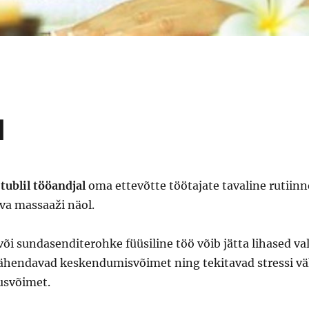
d
tublil tööandjal
oma ettevõtte töötajate tavaline rutiinn
va massaaži näol.
õi sundasenditerohke füüsiline töö võib jätta lihased val
ähendavad keskendumisvõimet ning tekitavad stressi v
tusvõimet.