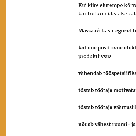
Kui kiire elutempo kõrv
kontoris on ideaalseks
Massaaži kasutegurid 
kohene positiivne efek
produktiivsus
vähendab tööspetsiifik
tõstab töötaja motivat
tõstab töötaja väärtusl
nõuab vähest ruumi- ja