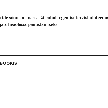
tide sõnul on massaaži puhul tegemist tervishoiuteenus
jate heaolusse panustamiseks.
EBOOKIS