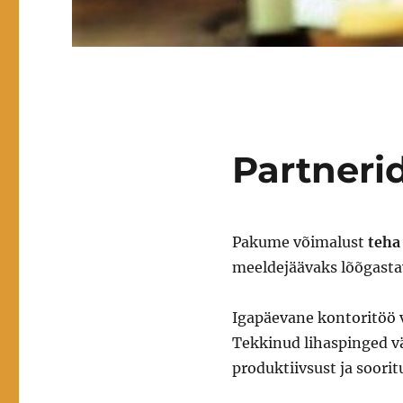
Partneri
Pakume võimalust
teha 
meeldejäävaks lõõgasta
Igapäevane kontoritöö v
Tekkinud lihaspinged v
produktiivsust ja soori