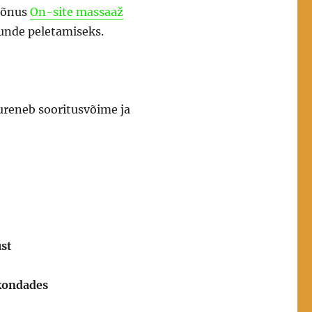
 mõnus
On-site massaaž
unde peletamiseks.
ureneb sooritusvõime ja
ust
kkondades