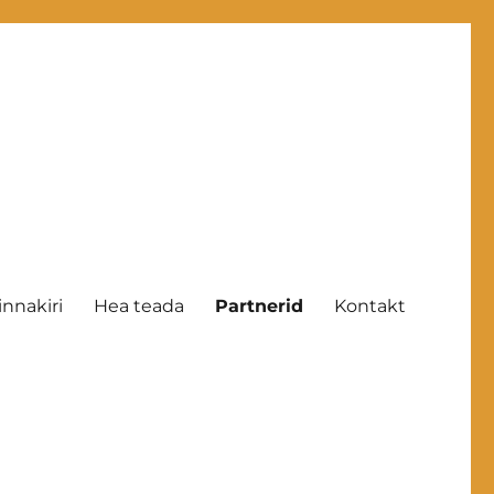
innakiri
Hea teada
Partnerid
Kontakt